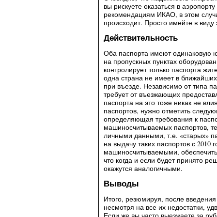
вы рискуете оказаться в аэропорт
рекомендациям ИКАО, в этом случа
происходит. Просто имейте в виду 
Действительность
Оба паспорта имеют одинаковую ю
на пропускных пунктах оборудован
контролирует только паспорта жит
одна страна не имеет в ближайших
при въезде. Независимо от типа п
требует от въезжающих предоставл
паспорта на это тоже никак не вли
паспортов, нужно отметить следую
определяющая требования к пасп
машиносчитываемых паспортов, тех
личными данными, т.е. «старых» п
на выдачу таких паспортов с 2010 
машиносчитываемыми, обеспечить, 
что когда и если будет принято р
окажутся аналогичными.
Выводы
Итого, резюмируя, после введения
несмотря на все их недостатки, уд
Если же вы часто выезжаете за руб