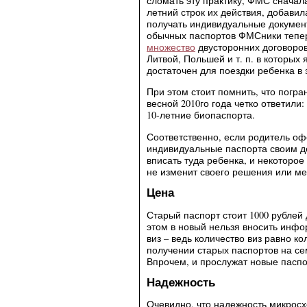
сломать эту практику, ФМС сначала
летний строк их действия, добави
получать индивидуальные докумен
обычных паспортов ФМСники теперь
множество
двусторонних договоров
Литвой, Польшей и т. п. в которых
достаточен для поездки ребенка в 
При этом стоит помнить, что погр
весной 2010го года четко ответили
10-летние биопаспорта.
Соответственно, если родитель оф
индивидуальные паспорта своим де
вписать туда ребенка, и некоторое
не изменит своего решения или м
Цена
Старый паспорт стоит 1000 рублей 
этом в новый нельзя вносить инфо
виз – ведь количество виз равно к
получении старых паспортов на сем
Впрочем, и прослужат новые паспо
Надежность
Очевидно, что надежность микросх