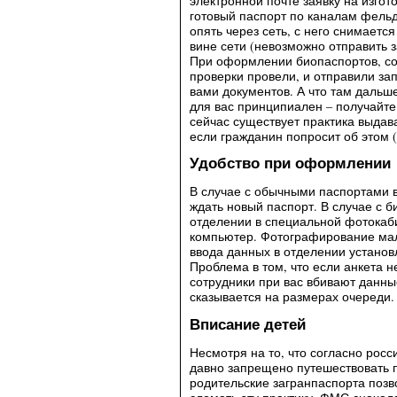
электронной почте заявку на изгот
готовый паспорт по каналам фельд
опять через сеть, с него снимаетс
вине сети (невозможно отправить за
При оформлении биопаспортов, со
проверки провели, и отправили за
вами документов. А что там дальше
для вас принципиален – получайте 
сейчас существует практика выдав
если гражданин попросит об этом (
Удобство при оформлении
В случае с обычными паспортами в
ждать новый паспорт. В случае с
отделении в специальной фотокаби
компьютер. Фотографирование мал
ввода данных в отделении установ
Проблема в том, что если анкета 
сотрудники при вас вбивают данны
сказывается на размерах очереди.
Вписание детей
Несмотря на то, что согласно ро
давно запрещено путешествовать п
родительские загранпаспорта поз