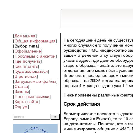
[
Домашняя
]
На сегодняшний день не существу
[
Общая информация
]
многих случаях его получение мож
[Выбор типа]
руководство ФМС неоднократно зая
[
Оформление
]
вашем отделении отсутствует обор
[
Проблемы с анкетой
]
указать адрес, где данное оборудо
[
Где получить
]
старого образца – знайте, это на
[
Как платить
]
отделения, оно может быть успеш
[
Куда жаловаться
]
Впрочем, в последнее время мног
[
В регионах
]
образца – на 2008й год запланирова
[
Загружаемые файлы
]
первые 4 месяца выдано уже 1,5 мл
[
Статьи
]
[
Законы
]
Ниже приведены различные фактор
[
Полезные ссылки
]
[
Карта сайта
]
Срок действия
[
Форум
]
Биометрические паспорта выдаются 
Европу, зимой в Египет), то за 10
на дата-штампы. Понятно, что в та
минимизировать общение с ФМС. Е