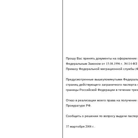
Прошу Вас принять документы на оформление 
Федеральным Законом от 15.08.1996 г. №114-Ф
Приказу Федеральной миграционной службы (ФМ
Предусмотренные вышеупомянутыми Федеральны
страниц действующего заграничного паспорта с
границы Российской Федерации в течении трех
Отказ в реализации моего права на получение 
Прокуратуре РФ.
Сообщить о решении по вопросу выдачи паспор
37 мартобря
2008 г
.