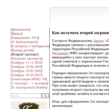
[
Домашняя
]
Как получить второй загран
[
Вверх
]
[
Изменения 2010
]
Согласно Федеральному
Закону
«О
[
О биопаспорте
]
Федерации связана с регулярными 
[
К вопросу о вкладыше
]
территории Российской Федерации,
[
Выезд детей
]
Регламент
ФМС конкретизирует: дл
[Второй паспорт]
имеющийся у него паспорт (копии 
[
Изъятие паспорта
]
одной отметкой о пересечении Го
[
Хэзбрук 13.11.2003
]
Российской Федерации в течение к
[
Хэзбрук 10.08.2005
]
[
Хэзбрук 28.09.2006
]
Порядок оформления 2го паспорта 
[
Хэзбрук 19.04.2007
]
страны вместо второго паспорта н
[
Симпозиум ИКАО '08
]
одинаковой датой выдачи и сроком
[
1 паспорт - 1 человек
]
При этом может оказаться, что сот
[
О паспортной бомбе
]
получения второго паспорта вы о
этой проблеме читайте в соответ
Итак, для оформления 2го паспор
организации: