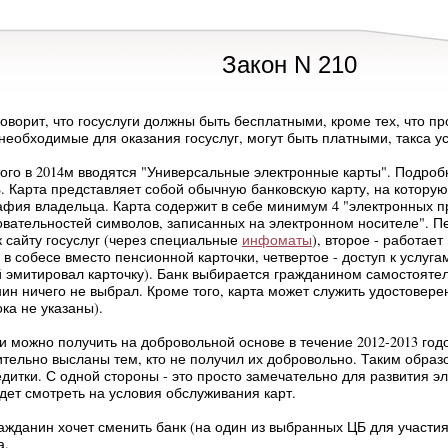
Закон N 210
оворит, что госуслуги должны быть бесплатными, кроме тех, что п
 необходимые для оказания госуслуг, могут быть платными, такса 
ого в 2014м вводятся "Универсальные электронные карты". Подроб
8. Карта представляет собой обычную банковскую карту, на котор
фия владельца. Карта содержит в себе минимум 4 "электронных пр
вательностей символов, записанных на электронном носителе". П
к сайту госуслуг (через специальные
инфоматы
), второе - работае
- в собесе вместо пенсионной карточки, четвертое - доступ к услуга
 эмитировал карточку). Банк выбирается гражданином самостоятел
ин ничего не выбрал. Кроме того, карта может служить удостовере
ока не указаны).
и можно получить на добровольной основе в течение 2012-2013 годов
тельно высланы тем, кто не получил их добровольно. Таким образо
едитки. С одной стороны - это просто замечательно для развития э
дет смотреть на условия обслуживания карт.
ажданин хочет сменить банк (на один из выбранных ЦБ для участия
а.