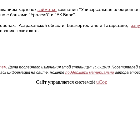
иванием карточек
займется
компания "Универсальная электронная
но с банками "Уралсиб" и "АК Барс".
гоионах, Астраханской области, Башкортостане и Татарстане,
запу
зованию таких карт.
тем
. Дата последнего изменения этой страницы:
15.09.2010
. Посетителей з
лась информация на сайте, можете
поддержать материально
автора этого
Сайт управляется системой
uCoz