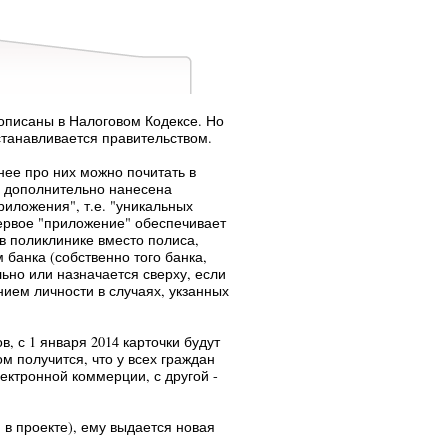
рописаны в Налоговом Кодексе. Но
устанавливается правительством.
нее про них можно почитать в
ую дополнительно нанесена
иложения", т.е. "уникальных
ервое "приложение" обеспечивает
т в поликлинике вместо полиса,
м банка (собственно того банка,
ьно или назначается сверху, если
нием личности в случаях, укзанных
, с 1 января 2014 карточки будут
м получится, что у всех граждан
лектронной коммерции, с другой -
 в проекте), ему выдается новая