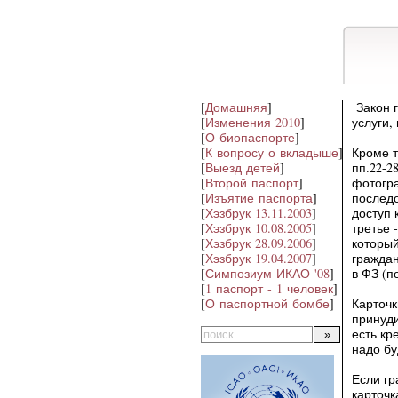
[
Домашняя
]
Закон г
[
Изменения 2010
]
услуги,
[
О биопаспорте
]
[
К вопросу о вкладыше
]
Кроме т
[
Выезд детей
]
пп.22-2
[
Второй паспорт
]
фотогра
[
Изъятие паспорта
]
последо
[
Хэзбрук 13.11.2003
]
доступ 
[
Хэзбрук 10.08.2005
]
третье 
[
Хэзбрук 28.09.2006
]
который
[
Хэзбрук 19.04.2007
]
граждан
[
Симпозиум ИКАО '08
]
в ФЗ (п
[
1 паспорт - 1 человек
]
[
О паспортной бомбе
]
Карточк
принуди
есть кр
надо бу
Если гр
карточк