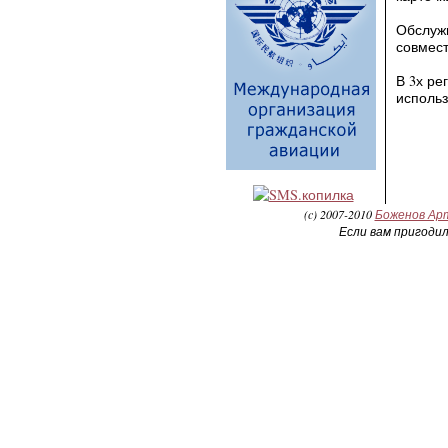
Обслуж
совмест
В 3х ре
исполь
(c) 2007-2010
Боженов Ар
Если вам пригоди